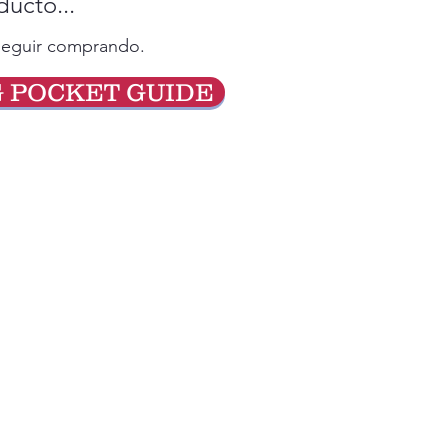
ucto...
 seguir comprando.
G POCKET GUIDE