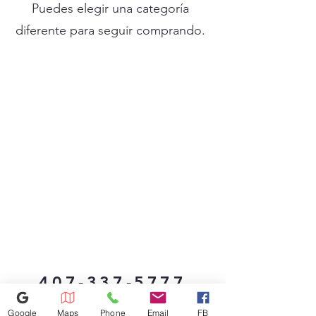
Puedes elegir una categoría
diferente para seguir comprando.
407-337-5777
1490 S US Hwy 17 92, Longwood,
Google
Maps
Phone
Email
FB